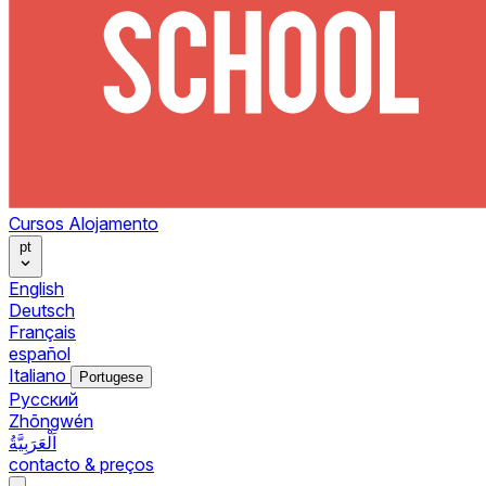
Cursos
Alojamento
pt
English
Deutsch
Français
español
Italiano
Portugese
Pусский
Zhōngwén
اَلْعَرَبِيَّةُ
contacto & preços