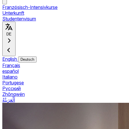
Französisch-Intensivkurse
Unterkunft
Studentenvisum
DE
English
Deutsch
Français
español
Italiano
Portugese
Pусский
Zhōngwén
اَلْعَرَبِيَّةُ