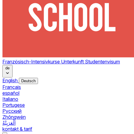
Französisch-Intensivkurse
Unterkunft
Studentenvisum
de
English
Deutsch
Français
español
Italiano
Portugese
Pусский
Zhōngwén
اَلْعَرَبِيَّةُ
kontakt & tarif